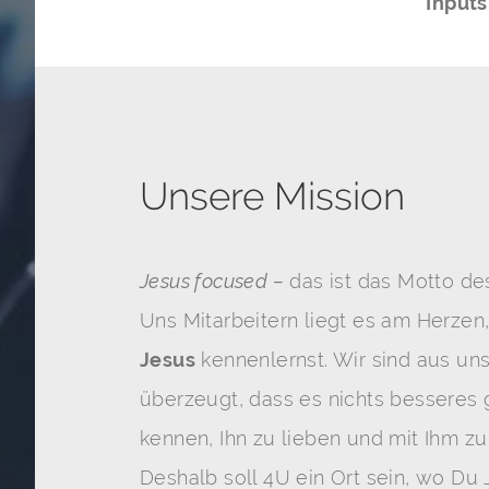
Inputs
Unsere Mission
Jesus focused –
das ist das Motto de
Uns Mitarbeitern liegt es am Herzen
Jesus
kennenlernst. Wir sind aus un
überzeugt, dass es nichts besseres gi
kennen, Ihn zu lieben und mit Ihm zu
Deshalb soll
4
U
ein Ort sein, wo Du