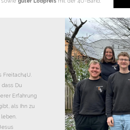
sowie
guter Lobpreis
mit der
4
U-Band.
s Freitach
4
U.
, dass Du
serer Erfahrung
bt, als Ihn zu
 leben.
 Jesus