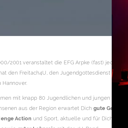
000
/
2001
veranstaltet die
EFG
Arpke (fast) jeden
4
.
at den Freitach
4
U, den Jugendgottesdienst für di
 Hannover.
men mit knapp
80
Jugendlichen und jungen
hsenen aus der Region erwartet Dich
gute Gemein
Menge Action
und Sport, aktuelle und für Dich
rele