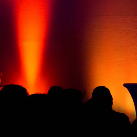
 Freitag
e
schaft
,
vante