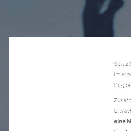
Seit
2
im Mon
Region
Zusam
Erwac
eine 